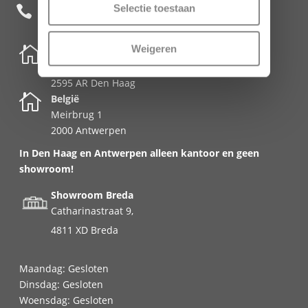
+31 85 482 0020
Selectie toestaan

Weigeren

Nederland
Schenkkade 50k
2595 AR Den Haag

België
Meirbrug 1
2000 Antwerpen
In Den Haag en Antwerpen alleen kantoor en geen
showroom!
Showroom Breda
Catharinastraat 9,
4811 XD Breda
Maandag: Gesloten
Dinsdag: Gesloten
Woensdag: Gesloten