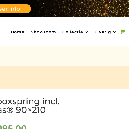
er info
Home
Showroom
Collectie
Overig
boxspring incl.
as® 90×210
rspronkelijke
Huidige
995,00