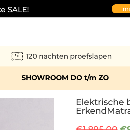
ke SALE!
me
120 nachten proefslapen
SHOWROOM DO t/m ZO
Elektrische 
ErkendMatr
Oo
€
1.895,00
€