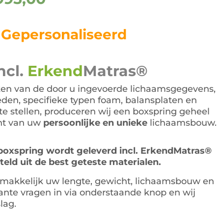
ijs
prijs
s:
is:
.895,00.
€995,00.
Gepersonaliseerd
ncl.
Erkend
Matras®
en van de door u ingevoerde lichaamsgegevens,
den, specifieke typen foam, balansplaten en
e stellen, produceren wij een boxspring geheel
ht van uw
persoonlijke en unieke
lichaamsbouw.
oxspring wordt geleverd incl. ErkendMatras®
ld uit de best geteste materialen.
makkelijk uw lengte, gewicht, lichaamsbouw en
ante vragen in via onderstaande knop en wij
lag.