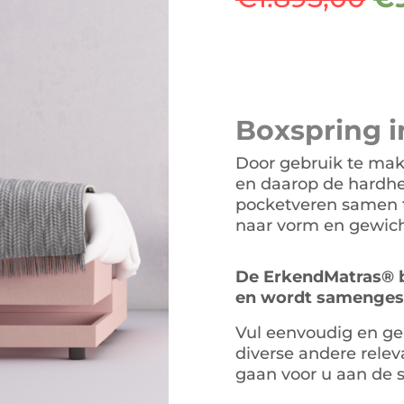
pr
wa
€1
Boxspring
i
Door gebruik te mak
en daarop de hardhe
pocketveren samen t
naar vorm en gewic
De ErkendMatras® b
en wordt samengeste
Vul eenvoudig en ge
diverse andere relev
gaan voor u aan de s