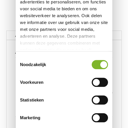
advertenties te personaliseren, om functies
voor social media te bieden en om ons
websiteverkeer te analyseren. Ook delen
we informatie over uw gebruik van onze site
met onze partners voor social media,
Aanvullende informatie
adverteren en analyse. Deze partners
kunnen deze gegevens combineren met
Aanvullende informatie
andere informatie die u aan ze heeft
verstrekt of die ze hebben verzameld op
Toestemmingsselectie
Dubbel Jersey 220 gr. Topper
basis van uw gebruik van hun services.
Noodzakelijk
Hoeslaken 80/90 X 200/220,
Dubbel Jersey 220 gr. Topper
Hoeslaken 190/200 x
Voorkeuren
Afmeting
220/230, Dubbel Jersey 220
gr. Topper Hoeslaken 160/180
x 200/220, Dubbel Jersey 220
Statistieken
gr. Topper Hoeslaken 140 x
200/220
Marketing
Antraciet, Creme, Grijs, Wit,
Kleur
Zwart