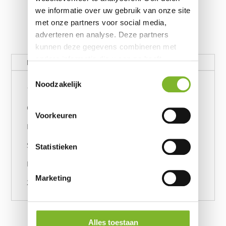
we informatie over uw gebruik van onze site
met onze partners voor social media,
adverteren en analyse. Deze partners
kunnen deze gegevens combineren met
andere informatie die u aan ze heeft
Beschrijving
verstrekt of die ze hebben verzameld op
Toestemmingsselectie
basis van uw gebruik van hun services.
Noodzakelijk
180 x 200
Opbergbox zijkant
Voorkeuren
Hoofdbord vlak (200 cm breed x 110 cm hoog)
Stof Beige
Statistieken
PRO+ matras (hardheid 33, hardheid 22)
Marketing
2 kernen in 1 tijk
Alles toestaan