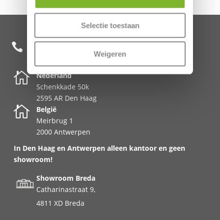
Selectie toestaan
+31 85 482 0020

Weigeren

Nederland
Schenkkade 50k
2595 AR Den Haag

België
Meirbrug 1
2000 Antwerpen
In Den Haag en Antwerpen alleen kantoor en geen
showroom!
Showroom Breda
Catharinastraat 9,
4811 XD Breda