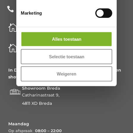
+31 85 482 0020

Marketing

Nederland
Schenkkade 50k
Alles toestaan
2595 AR Den Haag

België
Meirbrug 1
Selectie toestaan
2000 Antwerpen
In Den Haag en Antwerpen alleen kantoor en geen
Weigeren
showroom!
Showroom Breda
Catharinastraat 9,
4811 XD Breda
Maandag
Op afspraak
08:00 – 22:00