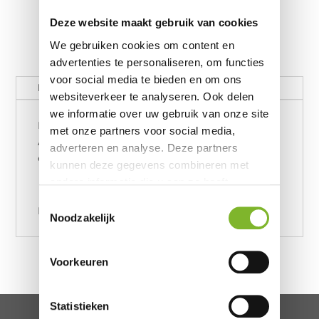
Deze website maakt gebruik van cookies
We gebruiken cookies om content en
advertenties te personaliseren, om functies
voor social media te bieden en om ons
Beschrijving
websiteverkeer te analyseren. Ook delen
we informatie over uw gebruik van onze site
Harun Boz #58062
met onze partners voor social media,
Aanpassing van opbergbox zijkant naar
adverteren en analyse. Deze partners
opbergbox voorkant. €200,-
kunnen deze gegevens combineren met
andere informatie die u aan ze heeft
verstrekt of die ze hebben verzameld op
Toestemmingsselectie
Lisa
basis van uw gebruik van hun services.
Noodzakelijk
Voorkeuren
Statistieken