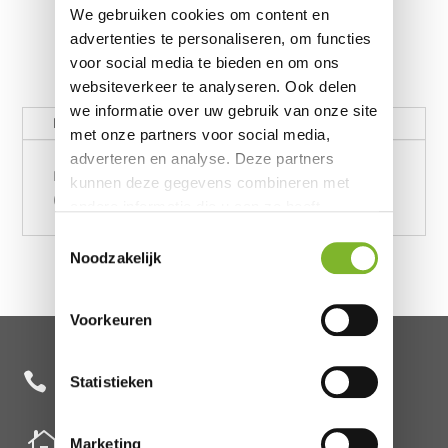
We gebruiken cookies om content en
advertenties te personaliseren, om functies
voor social media te bieden en om ons
websiteverkeer te analyseren. Ook delen
we informatie over uw gebruik van onze site
Beschrijving
met onze partners voor social media,
adverteren en analyse. Deze partners
Productie van een nieuw hoofdbord Vlak
kunnen deze gegevens combineren met
(160x100x10)
andere informatie die u aan ze heeft
verstrekt of die ze hebben verzameld op
Toestemmingsselectie
basis van uw gebruik van hun services.
Noodzakelijk
Voorkeuren
+31 85 482 0020

Statistieken

Nederland
Marketing