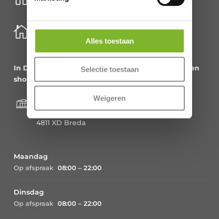
Schenkkade 50k
2595 AR Den Haag

België
Meirbrug 1
Alles toestaan
2000 Antwerpen
In Den Haag en Antwerpen alleen kantoor en geen
Selectie toestaan
showroom!
Showroom Breda
Weigeren
Catharinastraat 9,
4811 XD Breda
Maandag
Op afspraak
08:00 – 22:00
Dinsdag
Op afspraak
08:00 – 22:00