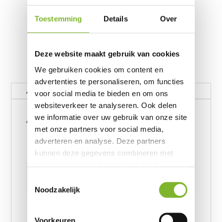
Toestemming
Details
Over
Deze website maakt gebruik van cookies
We gebruiken cookies om content en
advertenties te personaliseren, om functies
Aanvullende informatie
voor social media te bieden en om ons
websiteverkeer te analyseren. Ook delen
Aanvullende informatie
we informatie over uw gebruik van onze site
met onze partners voor social media,
Gewicht
adverteren en analyse. Deze partners
62390656 kg
kunnen deze gegevens combineren met
andere informatie die u aan ze heeft
Afmetingen
verstrekt of die ze hebben verzameld op
Toestemmingsselectie
6239245957 cm
basis van uw gebruik van hun services.
Noodzakelijk
Afmeting
All-in one lazy dekbed Love Garden Wit 140 x 200,
Voorkeuren