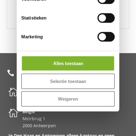
All-in one lazy dekbed Love Garden Wit 200 x 200,
All-in one lazy dekbed Love Garden Wit 240 x 200
Statistieken
Marketing
Alles toestaan
+31 85 482 0020

Selectie toestaan

Nederland
Schenkkade 50k
Weigeren
2595 AR Den Haag

België
Meirbrug 1
2000 Antwerpen
In Den Haag en Antwerpen alleen kantoor en geen