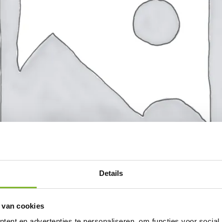
Details
 van cookies
ent en advertenties te personaliseren, om functies voor social