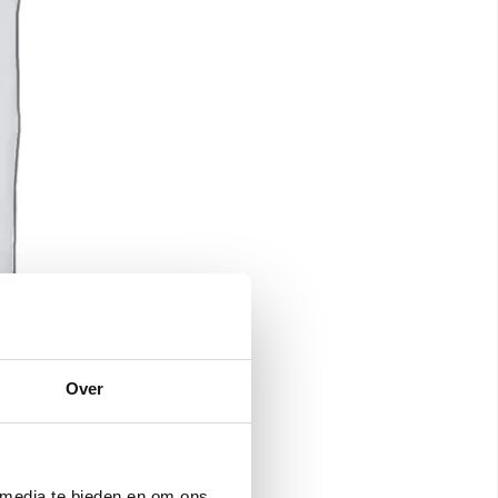
Over
 media te bieden en om ons