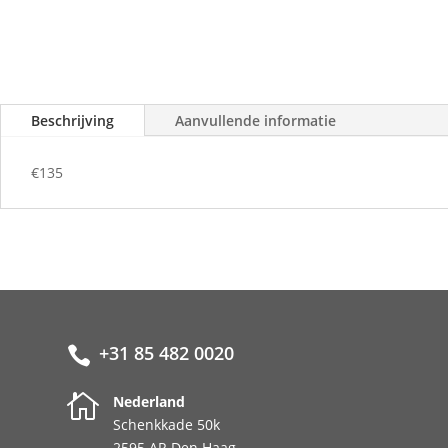
Beschrijving
Aanvullende informatie
€135
+31 85 482 0020


Nederland
Schenkkade 50k
2595 AR Den Haag