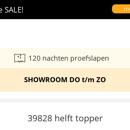
e SALE!
me
120 nachten proefslapen
SHOWROOM DO t/m ZO
39828 helft topper