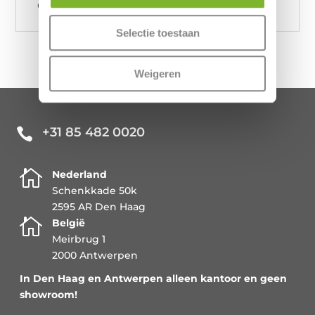
Geholpen door: Pepijn
Selectie toestaan
Weigeren
+31 85 482 0020


Nederland
Schenkkade 50k
2595 AR Den Haag

België
Meirbrug 1
2000 Antwerpen
In Den Haag en Antwerpen alleen kantoor en geen
showroom!