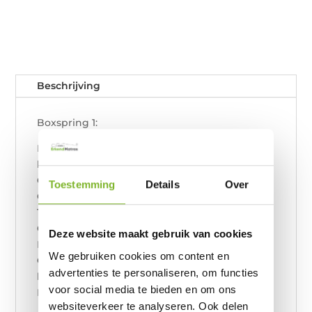
Beschrijving
Boxspring 1:
Boxspring inc. ErkendMatras op maat
lichaamsbouw 120 x 200
Geen hoofdbord
Toestemming
Details
Over
Geen voetbord
1 kern matras 120 x 200 | EM3PM
Grijze houten L poot.
Deze website maakt gebruik van cookies
Premium stoffering Como Cream 1
We gebruiken cookies om content en
Opberg zijkant 80 opberg, 40 vaste box. 30 cm
advertenties te personaliseren, om functies
hoog
voor social media te bieden en om ons
Incl. montage
websiteverkeer te analyseren. Ook delen