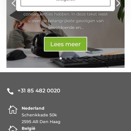
een nacht slecht slaapt, kunnen
chronische slaapproblemen serieuze
consequenties hebben. In deze tekst leest
u over de belangrijkste gevolgen van
onvoldoende en...
Lees meer
+31 85 482 0020


Nederland
Schenkkade 50k
2595 AR Den Haag

België