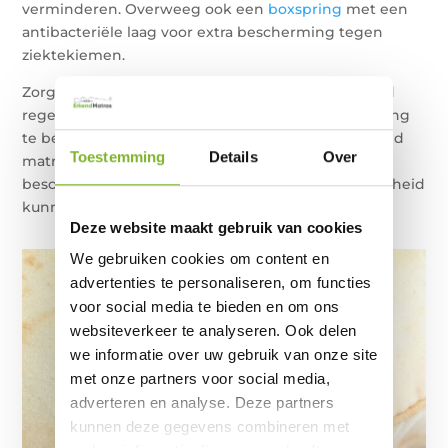
verminderen. Overweeg ook een
boxspring
met een
antibacteriële laag voor extra bescherming tegen
ziektekiemen.
Zorg ervoor dat u uw hoofdkussen en beddengoed
regelmatig wast om een hygiënische slaapomgeving
te behouden. Een schoon hoofdkussen en een goed
Toestemming
Details
Over
matras dragen bij aan een betere nachtrust en
beschermen u tegen ziektekiemen die uw gezondheid
kunnen beïnvloeden
Deze website maakt gebruik van cookies
We gebruiken cookies om content en
advertenties te personaliseren, om functies
voor social media te bieden en om ons
websiteverkeer te analyseren. Ook delen
we informatie over uw gebruik van onze site
met onze partners voor social media,
adverteren en analyse. Deze partners
kunnen deze gegevens combineren met