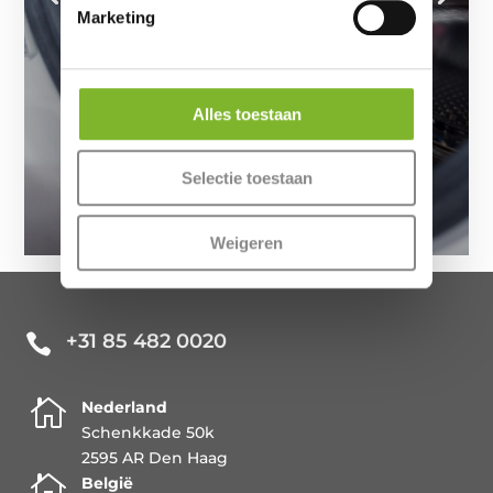
wasmachine niet schoon is, zal uw was
Marketing
nooit écht fris ruiken. Dit is niet alleen
nadelig voor de slaapkwaliteit, maar ook
slecht voor het matras. Vuil,
wasmiddelresten...
Alles toestaan
Lees meer
Selectie toestaan
Weigeren
+31 85 482 0020


Nederland
Schenkkade 50k
2595 AR Den Haag

België