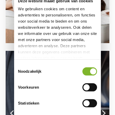
Deze website maakt gebruik van cookies
We gebruiken cookies om content en
advertenties te personaliseren, om functies
voor social media te bieden en om ons
websiteverkeer te analyseren. Ook delen
we informatie over uw gebruik van onze site
met onze partners voor social media,
adverteren en analyse. Deze partners
kunnen deze gegevens combineren met
andere informatie die u aan ze heeft
verstrekt of die ze hebben verzameld op
Toestemmingsselectie
Waarom een schone
basis van uw gebruik van hun services.
Noodzakelijk
wasmachine essentieel is voor
fris beddengoed
door
Slaapexpert redactie
|
27 mei 2025
|
Voorkeuren
Overig
| 0 reacties
U kunt nog zo’n goed wasmiddel
Statistieken
gebruiken en uw beddengoed op de juiste
temperatuur wassen — als uw