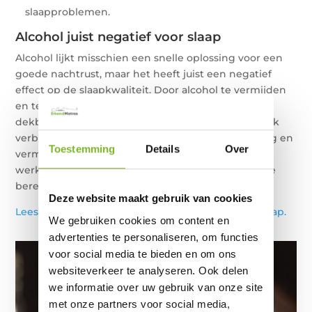
slaapproblemen.
Alcohol juist negatief voor slaap
Alcohol lijkt misschien een snelle oplossing voor een
goede nachtrust, maar het heeft juist een negatief
effect op de slaapkwaliteit. Door alcohol te vermijden
en te investeren in een geschikt matras, bed en
dekbed, kunt u de kwaliteit van uw slaap aanzienlijk
verbeteren. Zorg voor een optimale slaapomgeving en
Toestemming
Details
Over
vermijd andere slaap verstorende factoren om een
werkelijk verfrissende en herstellende nachtrust te
bereiken.
Deze website maakt gebruik van cookies
Lees hier wat u nog meer kunt doen bij slechte slaap.
We gebruiken cookies om content en
advertenties te personaliseren, om functies
voor social media te bieden en om ons
websiteverkeer te analyseren. Ook delen
we informatie over uw gebruik van onze site
met onze partners voor social media,