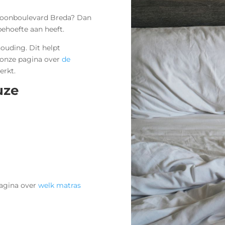
s Woonboulevard Breda? Dan
ehoefte aan heeft.
ouding. Dit helpt
 onze pagina over
de
erkt.
uze
pagina over
welk matras