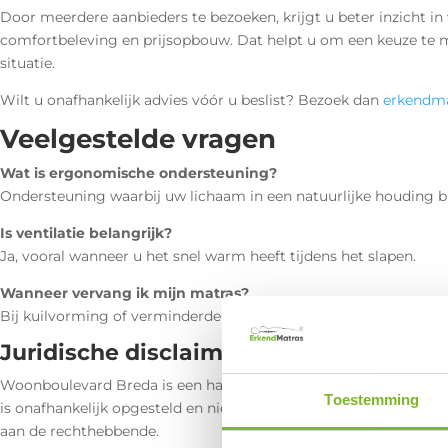
Door meerdere aanbieders te bezoeken, krijgt u beter inzicht in 
comfortbeleving en prijsopbouw. Dat helpt u om een keuze te m
situatie.
Wilt u onafhankelijk advies vóór u beslist? Bezoek dan
erkendma
Veelgestelde vragen
Wat is ergonomische ondersteuning?
Ondersteuning waarbij uw lichaam in een natuurlijke houding bli
Is ventilatie belangrijk?
Ja, vooral wanneer u het snel warm heeft tijdens het slapen.
Wanneer vervang ik mijn matras?
Bij kuilvorming of verminderde ondersteuning.
Juridische disclaimer
Woonboulevard Breda is een handelsnaam van de betreffende 
Toestemming
is onafhankelijk opgesteld en niet gelieerd aan deze organisatie
aan de rechthebbende.