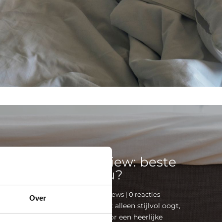
llo Boxspring review: beste
boxspring voor u?
pexpert redactie
|
23 juli 2025
|
Reviews
| 0 reacties
Over
naar een luxe boxspring die niet alleen stijlvol oogt,
écht comfort biedt en zorgt voor een heerlijke