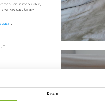
verschillen in materialen,
aken die past bij uw
tras.nl
.
jft.
Cloudpi
onderneming. Deze pagina
door
Slaa
Details
. Alle rechten behoren toe
Bent u op zoek 
maar ook 