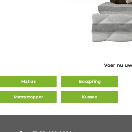
Voer nu uw
Matras
Boxspring
Matrastopper
Kussen