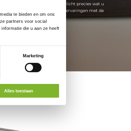
n is de Cloudpillo boxspring wellicht precies wat u
e uitgebreide review leest u onze ervaringen met de
 media te bieden en om ons
boxspring...
ze partners voor social
nformatie die u aan ze heeft
Lees meer
Marketing
Alles toestaan