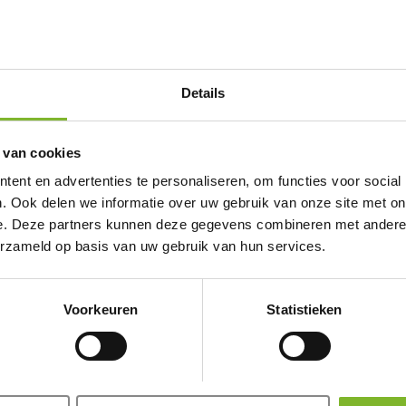
ijde beweging die de waarde van plezier en gemeenschap benad
 deze dag biedt een welkome herinnering aan het belang van sa
Details
 van cookies
ent en advertenties te personaliseren, om functies voor social
. Ook delen we informatie over uw gebruik van onze site met on
e. Deze partners kunnen deze gegevens combineren met andere i
erzameld op basis van uw gebruik van hun services.
Voorkeuren
Statistieken