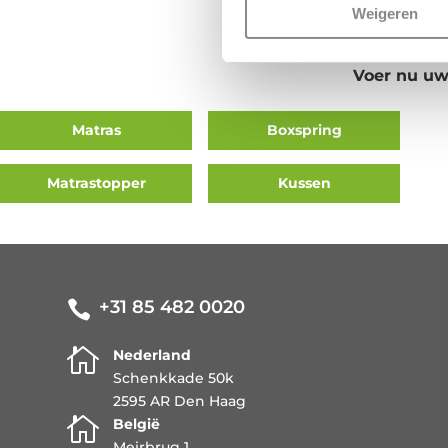
Weigeren
Voer nu uw
Matras
Boxspring
Matrastopper
Kussen
+31 85 482 0020


Nederland
Schenkkade 50k
2595 AR Den Haag

België
Meirbrug 1