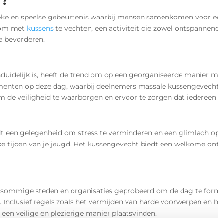
g?
eke en speelse gebeurtenis waarbij mensen samenkomen voor een 
 om met
kussens
te vechten, een activiteit die zowel ontspannend 
e bevorderen.
idelijk is, heeft de trend om op een georganiseerde manier m
ementen op deze dag, waarbij deelnemers massale kussengevecht
 de veiligheid te waarborgen en ervoor te zorgen dat iedereen p
 een gelegenheid om stress te verminderen en een glimlach op i
lse tijden van je jeugd. Het kussengevecht biedt een welkome on
n sommige steden en organisaties geprobeerd om de dag te forma
 Inclusief regels zoals het vermijden van harde voorwerpen en
en veilige en plezierige manier plaatsvinden.