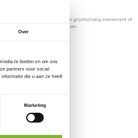
rukt. Of je nu deelneemt aan een grootschalig evenement of
men zijn en genieten van het leven.
Over
 media te bieden en om ons
ze partners voor social
nformatie die u aan ze heeft
Marketing