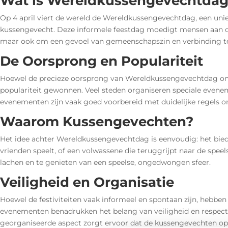
Wat is Wereldkussengevechtda
Op 4 april viert de wereld de Wereldkussengevechtdag, een uni
kussengevecht. Deze informele feestdag moedigt mensen aan
maar ook om een gevoel van gemeenschapszin en verbinding t
De Oorsprong en Populariteit
Hoewel de precieze oorsprong van Wereldkussengevechtdag ondu
populariteit gewonnen. Veel steden organiseren speciale even
evenementen zijn vaak goed voorbereid met duidelijke regels om
Waarom Kussengevechten?
Het idee achter Wereldkussengevechtdag is eenvoudig: het biedt
vrienden speelt, of een volwassene die teruggrijpt naar de spee
lachen en te genieten van een speelse, ongedwongen sfeer.
Veiligheid en Organisatie
Hoewel de festiviteiten vaak informeel en spontaan zijn, hebbe
evenementen benadrukken het belang van veiligheid en respect.
georganiseerde aspect zorgt ervoor dat de kussengevechten op e