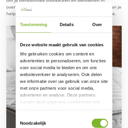
om je persoonlijke voorkeuren en behoeften in
overweging te nemen. Het bovenstaande advies kan je
helpen bij het maken van een weloverwogen keuze.
Toestemming
Details
Over
Deze website maakt gebruik van cookies
We gebruiken cookies om content en
advertenties te personaliseren, om functies
voor social media te bieden en om ons
websiteverkeer te analyseren. Ook delen
we informatie over uw gebruik van onze site
met onze partners voor social media,
adverteren en analyse. Deze partners
kunnen deze gegevens combineren met
andere informatie die u aan ze heeft
verstrekt of die ze hebben verzameld op
Toestemmingsselectie
basis van uw gebruik van hun services.
Noodzakelijk