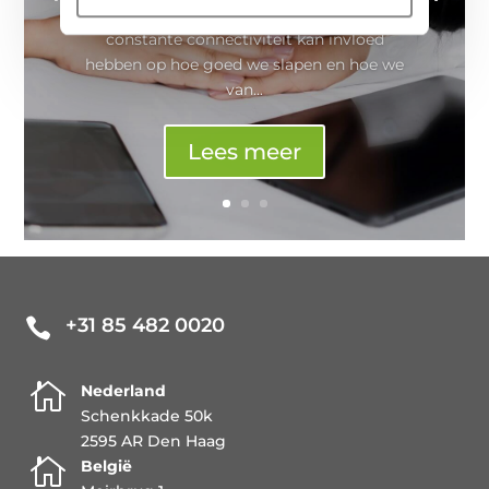
beschikbaar zijn voor communicatie. Deze
constante connectiviteit kan invloed
hebben op hoe goed we slapen en hoe we
van...
Lees meer
+31 85 482 0020


Nederland
Schenkkade 50k
2595 AR Den Haag

België