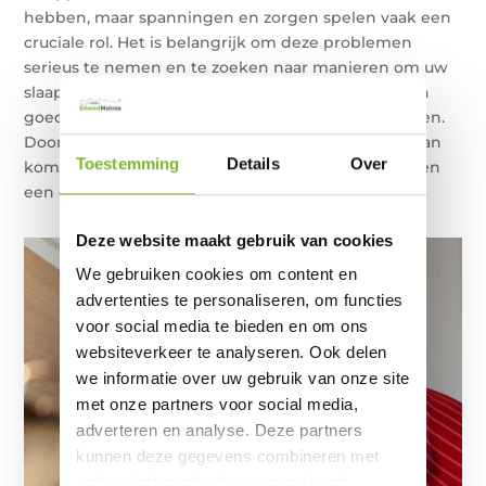
hebben, maar spanningen en zorgen spelen vaak een
cruciale rol. Het is belangrijk om deze problemen
serieus te nemen en te zoeken naar manieren om uw
slaapkwaliteit te verbeteren, bijvoorbeeld door een
goede
boxspring
met juiste ondersteuning te kopen.
Door te begrijpen waar uw slaapproblemen vandaan
Toestemming
Details
Over
komen, kunt u gerichter werken aan oplossingen en
een gezondere slaaproutine ontwikkelen.
Deze website maakt gebruik van cookies
We gebruiken cookies om content en
advertenties te personaliseren, om functies
voor social media te bieden en om ons
websiteverkeer te analyseren. Ook delen
we informatie over uw gebruik van onze site
met onze partners voor social media,
adverteren en analyse. Deze partners
kunnen deze gegevens combineren met
andere informatie die u aan ze heeft