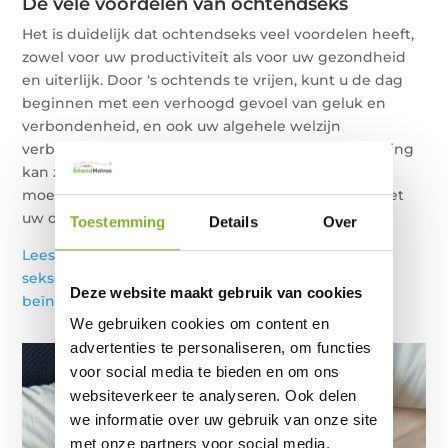
De vele voordelen van ochtendseks
Het is duidelijk dat ochtendseks veel voordelen heeft,
zowel voor uw productiviteit als voor uw gezondheid
en uiterlijk. Door ‘s ochtends te vrijen, kunt u de dag
beginnen met een verhoogd gevoel van geluk en
verbondenheid, en ook uw algehele welzijn
verbeteren. Dus, hoewel het misschien een uitdaging
kan zijn om dit in te plannen, kan het absoluut de
moeite waard zijn om een beetje creatief te zijn met
uw ochtendroutine.
Toestemming
Details
Over
Lees ook onze tips voor het beste matras voor
seksgeschiktheid
|
Wat is seksomnia en hoe
Deze website maakt gebruik van cookies
beïnvloedt het uw slaap?
We gebruiken cookies om content en
advertenties te personaliseren, om functies
voor social media te bieden en om ons
websiteverkeer te analyseren. Ook delen
we informatie over uw gebruik van onze site
met onze partners voor social media,