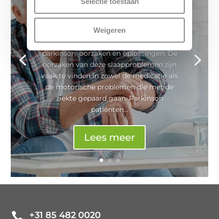
Selectie toestaan
door
ErkendMatras®
|
15 augustus 2024
|
Nachtrust
,
Slapen
| 0 reacties
Weigeren
Slaapproblemen door parkinson: oorzaken
en oplossingen Slaapproblemen door
parkinson: oorzaken en oplossingen. De
oorzaken van deze slaapproblemen zijn
vaak te vinden in zowel de medicatie als
de motorische problemen die met de
ziekte gepaard gaan. Parkinson
patiënten...
Lees meer
+31 85 482 0020
