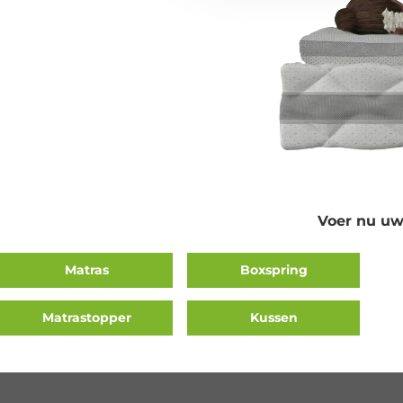
Voer nu uw
Matras
Boxspring
Matrastopper
Kussen