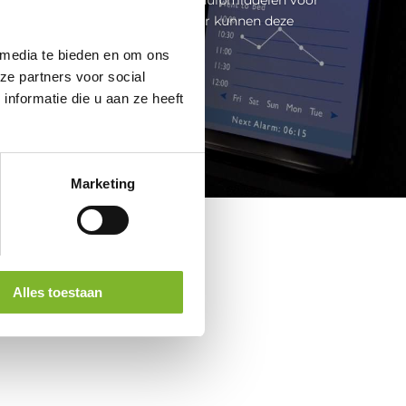
eteren van de slaapkwaliteit. Maar kunnen deze
technologieën werkelijk...
 media te bieden en om ons
ze partners voor social
Lees meer
nformatie die u aan ze heeft
Marketing
Alles toestaan