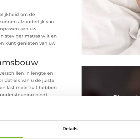
lijkheid om de
kunnen afzonderlijk van
anpassen aan uw
n steviger matras wilt en
den kunt genieten van uw
chaamsbouw
verschillen in lengte en
dat elk van u de juiste
een last meer zult hebben
 ondersteuning biedt.
Slapel
, wordt uw slaapkwaliteit
door
Erk
Slapeloosheid
Details
ps die u kunnen helpen om
en slaap-app
slaap-apps s