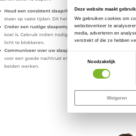
Deze website maakt gebruik
Houd een consistent slaapritme aan
: Probeer samen naar 
We gebruiken cookies om cont
staan op vaste tijden. Dit helpt uw lichaam om een natuurli
websiteverkeer te analyseren
Creëer een rustige slaapomgeving
: Zorg ervoor dat uw sla
media, adverteren en analys
koel is. Gebruik indien nodig oordopjes of een oogmasker
verstrekt of die ze hebben v
licht te blokkeren.
Communiceer over uw slaapbehoeften
: Bespreek met uw p
Toestemmingsselectie
voor een goede nachtrust en probeer samen oplossingen te
Noodzakelijk
beiden werken.
Weigeren