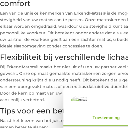
comfort
Een van de unieke kenmerken van ErkendMatras® is de moge
stevigheid van uw matras aan te passen. Onze matraskernen 
elkaar worden omgedraaid, waardoor u de stevigheid kunt a
persoonlijke voorkeur. Dit betekent onder andere dat als u ee
uw partner de voorkeur geeft aan een zachter matras, u bei
ideale slaapomgeving zonder concessies te doen.
Flexibiliteit bij verschillende li
Bij ErkendMatras® maakt het niet uit of u en uw partner veel 
gewicht. Onze op maat gemaakte matraskernen zorgen ervoor 
ondersteuning krijgt die u nodig heeft. Dit betekent dat u g
van een doorgezakt matras of een matras dat niet voldoende
Door de kern op maat van uw
unieke lichaamsbouw
te kiezen
aanzienlijk verbeterd.
Tips voor een betere nachtrust
Toestemming
Naast het kiezen van het juiste matras, zijn er nog enkele ti
samen beter te slapen: