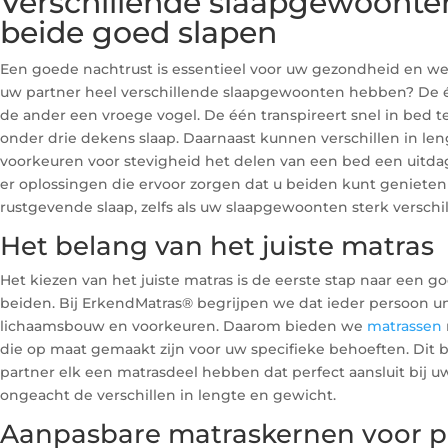
Verschillende slaapgewoonte
beide goed slapen
Een goede nachtrust is essentieel voor uw gezondheid en welz
uw partner heel verschillende slaapgewoonten hebben? De é
de ander een vroege vogel. De één transpireert snel in bed ter
onder drie dekens slaap. Daarnaast kunnen verschillen in le
voorkeuren voor stevigheid het delen van een bed een uitda
er oplossingen die ervoor zorgen dat u beiden kunt geniete
rustgevende slaap, zelfs als uw slaapgewoonten sterk verschil
Het belang van het juiste matras
Het kiezen van het juiste matras is de eerste stap naar een g
beiden. Bij ErkendMatras® begrijpen we dat ieder persoon un
lichaamsbouw en voorkeuren. Daarom bieden we
matrassen
die op maat gemaakt zijn voor uw specifieke behoeften. Dit 
partner elk een matrasdeel hebben dat perfect aansluit bij 
ongeacht de verschillen in lengte en gewicht.
Aanpasbare matraskernen voor pe