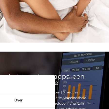
oosheid en slaap-apps: een
complexe relatie
endMatras®
|
8 augustus 2024
|
Slapen
| 0 reacties
 en slaap-apps: een complexe relatie Slapeloosheid
Over
s: een complexe relatie. In de afgelopen jaren zijn
teeds populairder geworden als hulpmiddelen voor