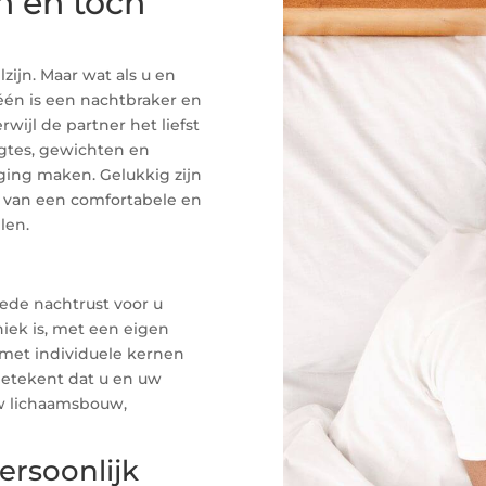
n en toch
ijn. Maar wat als u en
én is een nachtbraker en
wijl de partner het liefst
ngtes, gewichten en
ging maken. Gelukkig zijn
n van een comfortabele en
len.
oede nachtrust voor u
iek is, met een eigen
met individuele kernen
betekent dat u en uw
uw lichaamsbouw,
rsoonlijk