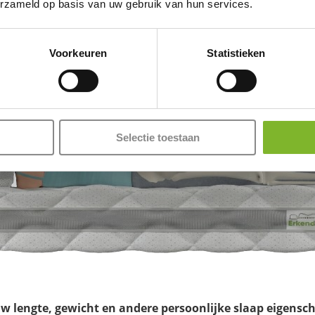
beteren van je slaaphouding, het verminderen van rugpijn of het om
erzameld op basis van uw gebruik van hun services.
t voor jou het beste werkt voor een optimale nachtrust.
Voorkeuren
Statistieken
Selectie toestaan
w lengte, gewicht en andere persoonlijke slaap eigensc