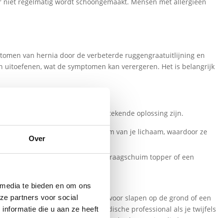
loer niet regelmatig wordt schoongemaakt. Mensen met allergieën
ptomen van hernia door de verbeterde ruggengraatuitlijning en
 uitoefenen, wat de symptomen kan verergeren. Het is belangrijk
ras met de juiste topper een uitstekende oplossing zijn.
kunnen zich aanpassen aan de vorm van je lichaam, waardoor ze
Over
 bij je behoeften past, zoals een traagschuim topper of een
 media te bieden en om ons
amelijke condities. Of je nu kiest voor slapen op de grond of een
ze partners voor social
r je lichaam en raadpleeg een medische professional als je twijfels
nformatie die u aan ze heeft