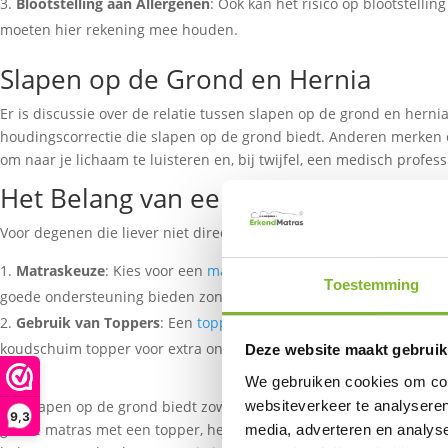
Blootstelling aan Allergenen
: Ook kan het risico op blootstelli
moeten hier rekening mee houden.
Slapen op de Grond en Hernia
Er is discussie over de relatie tussen slapen op de grond en her
houdingscorrectie die slapen op de grond biedt. Anderen merken e
om naar je lichaam te luisteren en, bij twijfel, een medisch profes
Het Belang van een Goede Matras e
Voor degenen die liever niet direct op de grond slapen, maar wel 
Matraskeuze
: Kies voor een
matras
die voldoende ondersteuning
Toestemming
goede ondersteuning bieden zonder drukpunten te creëren.
Gebruik van Toppers
: Een
topper
kan een geweldige manier zijn 
koudschuim topper voor extra ondersteuning.
Deze website maakt gebruik
We gebruiken cookies om cont
Het slapen op de grond biedt zowel voordelen als nadelen, en de er
websiteverkeer te analyseren
9,3
goede matras met een topper, het belangrijkste is dat je een slaapo
media, adverteren en analys