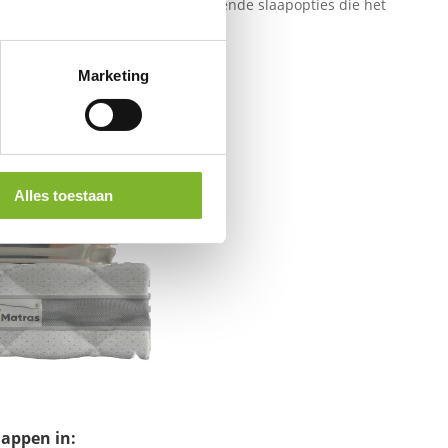
gaan met hernia, er zijn verschillende slaapopties die het
Marketing
Alles toestaan
happen in: