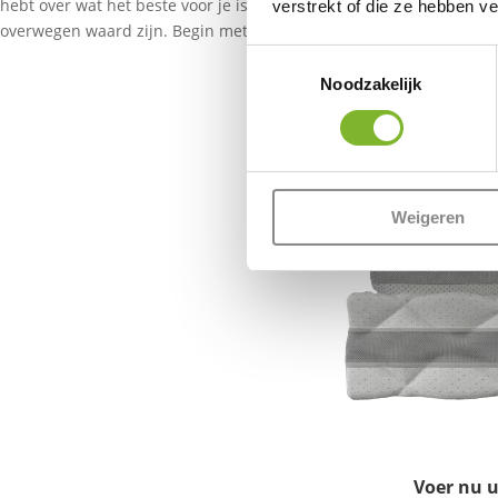
hebt over wat het beste voor je is. Dus, of het nu gaat om het ver
verstrekt of die ze hebben v
overwegen waard zijn. Begin met kleine aanpassingen en ontdek wa
Toestemmingsselectie
Noodzakelijk
Weigeren
Voer nu u