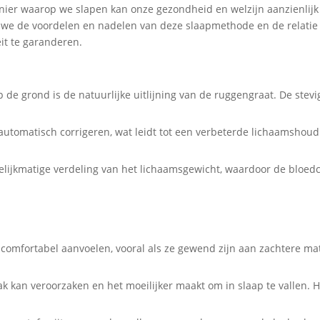
anier waarop we slapen kan onze gezondheid en welzijn aanzienlijk
en we de voordelen en nadelen van deze slaapmethode en de relati
it te garanderen.
p de grond is de natuurlijke uitlijning van de ruggengraat. De ste
automatisch corrigeren, wat leidt tot een verbeterde lichaamshou
elijkmatige verdeling van het lichaamsgewicht, waardoor de bloedci
oncomfortabel aanvoelen, vooral als ze gewend zijn aan zachtere m
ak kan veroorzaken en het moeilijker maakt om in slaap te vallen. 