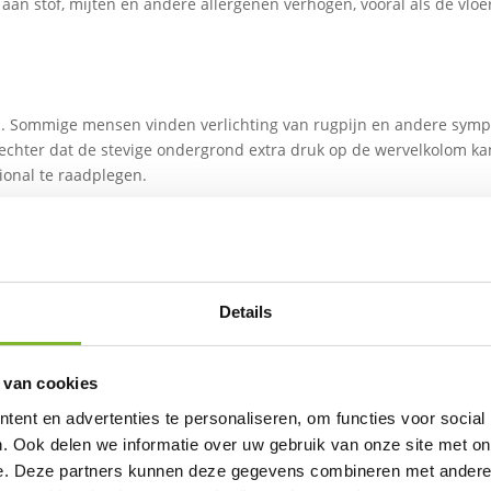
ng aan stof, mijten en andere allergenen verhogen, vooral als de v
nia. Sommige mensen vinden verlichting van rugpijn en andere sym
chter dat de stevige ondergrond extra druk op de wervelkolom kan
sional te raadplegen.
n Toppers
de voordelen van een stevige ondergrond willen, kan een goede mat
 biedt maar niet te hard is. Matrassen van traagschuim of latex 
Details
om extra comfort toe te voegen aan je matras. Kies een topper die
 van cookies
ent en advertenties te personaliseren, om functies voor social
varing kan variëren afhankelijk van individuele voorkeuren en lich
. Ook delen we informatie over uw gebruik van onze site met on
plossing vindt die jouw slaapkwaliteit verbetert. Luister altijd naa
e. Deze partners kunnen deze gegevens combineren met andere i