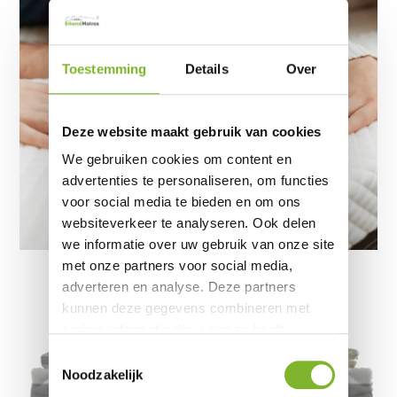
Toestemming
Details
Over
Deze website maakt gebruik van cookies
We gebruiken cookies om content en
advertenties te personaliseren, om functies
voor social media te bieden en om ons
websiteverkeer te analyseren. Ook delen
we informatie over uw gebruik van onze site
met onze partners voor social media,
adverteren en analyse. Deze partners
kunnen deze gegevens combineren met
andere informatie die u aan ze heeft
verstrekt of die ze hebben verzameld op
Toestemmingsselectie
basis van uw gebruik van hun services.
Noodzakelijk