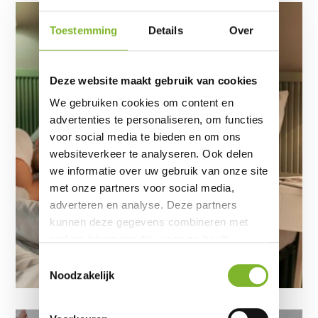
Toestemming
Details
Over
Deze website maakt gebruik van cookies
We gebruiken cookies om content en
advertenties te personaliseren, om functies
voor social media te bieden en om ons
websiteverkeer te analyseren. Ook delen
we informatie over uw gebruik van onze site
met onze partners voor social media,
adverteren en analyse. Deze partners
kunnen deze gegevens combineren met
andere informatie die u aan ze heeft
verstrekt of die ze hebben verzameld op
Toestemmingsselectie
basis van uw gebruik van hun services.
Noodzakelijk