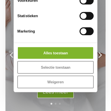
Voorkeuren
Waarom op buik slapen slecht
Statistieken
is voor uw gezondheid
door
Slaapexpert redactie
|
30 augustus 2024
Marketing
|
Slapen
| 0 reacties
Wist u dat op uw buik slapen slecht is
voor uw gezondheid? Veel mensen
kruipen graag dicht tegen hun partner
Alles toestaan
aan in bed zonder na te denken over hun
slaaphouding. Toch is de manier waarop u
slaapt van groot belang voor uw
Selectie toestaan
gezondheid. Wat u wellicht niet weet, is
dat...
Weigeren
Lees meer