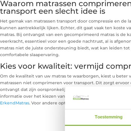
Waarom matrassen comprimeren
transport een slecht idee is
Het gemak van matrassen transport door compressie en de l
kunnen aantrekkelijk lijken. Echter, dit gaat vaak ten koste v
matras. Bij ontvangst van een gecomprimeerd matras is de k
veerkracht, essentieel voor een goede nachtrust, al is afgen
matras niet de juiste ondersteuning biedt, wat kan leiden to
comfortabele slaapervaring.
Kies voor kwaliteit: vermijd com
Om de kwaliteit van uw matras te waarborgen, kiest u beter v
matrassen niet comprimeren voor transport. Dit zorgt ervoor
ontvangt dat zijn oorspronkelijke veerkracht en comfort beh
informatie over het kiezen van de juiste matras, kunt u een k
ErkendMatras
. Voor andere opties kunt u
keuze boxspring
bez
Toestemming