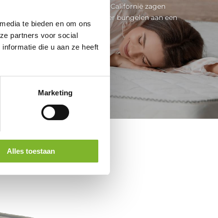
 gered. Tijdens een verhuizing in Californië zagen
ifer Lighter een driejarige kleuter bungelen aan een
 media te bieden en om ons
kabel...
ze partners voor social
nformatie die u aan ze heeft
Lees meer
Marketing
Alles toestaan