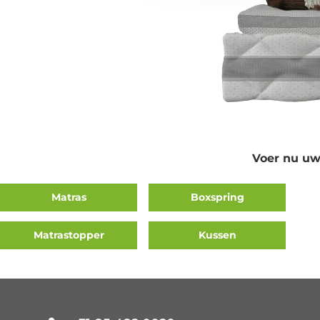
Voer nu uw
Matras
Boxspring
Matrastopper
Kussen