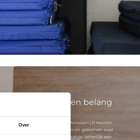
der matrasnieuws en belang
goed matras
rt redactie
|
26 september 2024
|
Matrassen
| 0 reacties
Over
 er een opmerkelijk verhaal naar voren gekomen over
n een goed matras, waarin een matras letterlijk een