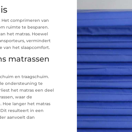
is
s. Het comprimeren van
om ruimte te besparen.
van het matras. Hoewel
ansporteurs, vermindert
te van het slaapcomfort.
ns matrassen
dschuim en traagschuim.
le ondersteuning te
iest het matras een deel
trassen, waar de
. Hoe langer het matras
Dit resulteert in een
der aanvoelt dan