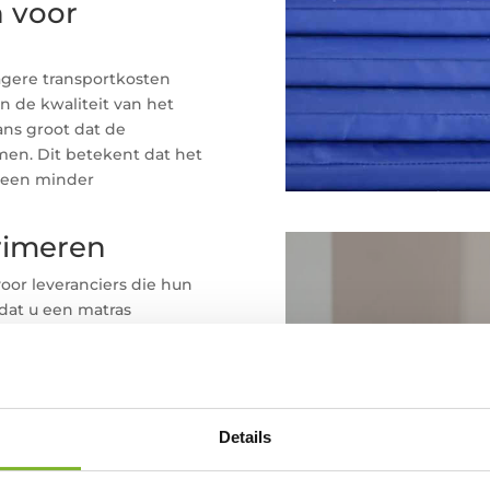
 voor
agere transportkosten
an de kwaliteit van het
ans groot dat de
omen. Dit betekent dat het
t een minder
primeren
oor leveranciers die hun
 dat u een matras
oudt. Voor meer
Bijzon
ijkje nemen bij
oeken.
door
Slaapexpe
Details
Recentelijk is
het belang va