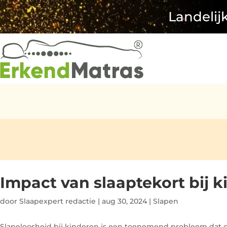
Landelij
Impact van slaaptekort bij 
door
Slaapexpert redactie
|
aug 30, 2024
|
Slapen
Slapeloosheid bij kinderen is een toenemend probleem dat 