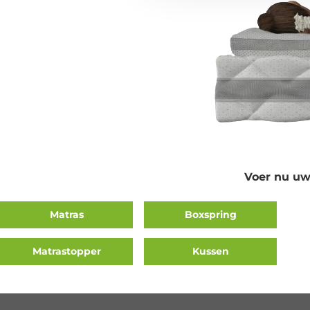
Voer nu uw
Matras
Boxspring
Matrastopper
Kussen