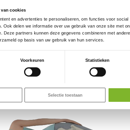
eens een nach
om een consistente
 van cookies
tijden en wektijden
ent en advertenties te personaliseren, om functies voor social
jgt. Zorg ervoor dat de
. Ook delen we informatie over uw gebruik van onze site met on
van afleidingen zoals
e. Deze partners kunnen deze gegevens combineren met andere i
erzameld op basis van uw gebruik van hun services.
ezen van een boek, helpen
 ook nuttig om te zorgen
 bijdragen aan een betere
Voorkeuren
Statistieken
 oorzaken en oplossingen.
Selectie toestaan