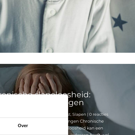
ronische slapeloosheid:
ogelijke oplossingen
tras®
|
14 augustus 2024
|
Nachtrust
,
Slapen
| 0 reacties
slapeloosheid: mogelijke oplossingen Chronische
Over
id: mogelijke oplossingen. Slapeloosheid kan een
pact hebben op je dagelijks leven. Iedereen heeft wel