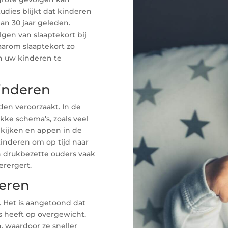
dies blijkt dat kinderen
n 30 jaar geleden.
lgen van slaaptekort bij
waarom slaaptekort zo
n uw kinderen te
kinderen
den veroorzaakt. In de
ke schema’s, zoals veel
 kijken en appen in de
inderen om op tijd naar
n drukbezette ouders vaak
erergert.
deren
. Het is aangetoond dat
s heeft op overgewicht.
, waardoor ze sneller