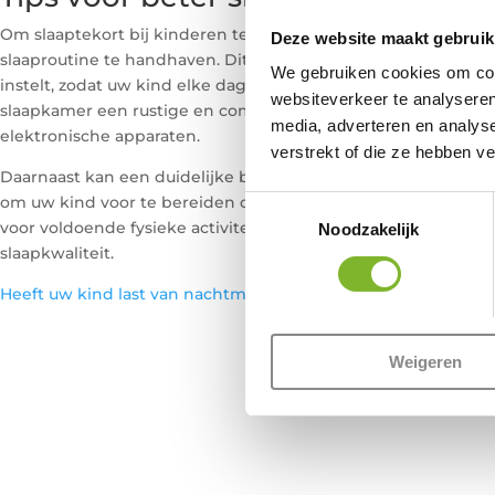
Om slaaptekort bij kinderen te bestrijden, is het belangrijk 
Deze website maakt gebruik
slaaproutine te handhaven. Dit houdt in dat u duidelijke bed
We gebruiken cookies om cont
instelt, zodat uw kind elke dag dezelfde hoeveelheid slaap kri
websiteverkeer te analyseren
slaapkamer een rustige en comfortabele omgeving biedt, vrij 
media, adverteren en analys
elektronische apparaten.
verstrekt of die ze hebben v
Daarnaast kan een duidelijke bedtijdroutine, zoals het voorl
om uw kind voor te bereiden op een goede nachtrust. Het is
Toestemmingsselectie
voor voldoende fysieke activiteit gedurende de dag, wat kan
Noodzakelijk
slaapkwaliteit.
Heeft uw kind last van nachtmerries? Lees hier meer over de
Weigeren