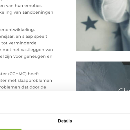
en van hun emoties.
kkeling van aandoeningen
rsenontwikkeling.
nsjaar, en slaap speelt
en tot verminderde
n met het vastleggen van
el zijn voor geheugen en
nter (CCHMC) heeft
uter met slaapproblemen
problemen dat door de
Ch
aak met in slaap vallen
m
n nachtmerries en
door
ErkendMa
Chronische 
 hoe deze op te lossen.
Details
slapelooshe
aanzienlijk im