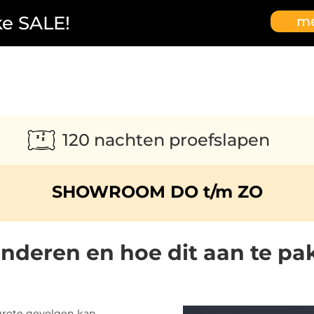
ke SALE!
me
120 nachten proefslapen
SHOWROOM DO t/m ZO
kinderen en hoe dit aan te p
grote gevolgen kan