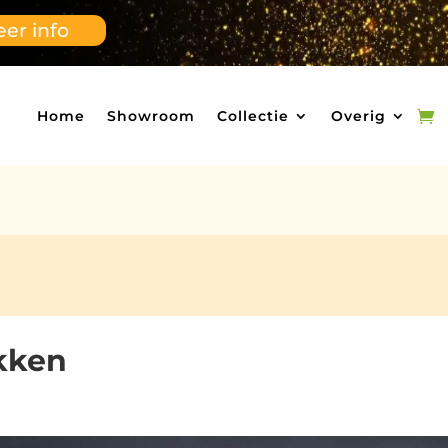
er info
Home
Showroom
Collectie
Overig
akken