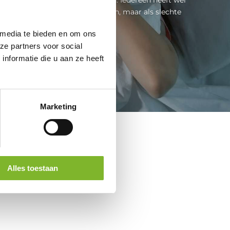
t waarin de slaap niet wil komen, maar als slechte
nachten zich...
 media te bieden en om ons
ze partners voor social
Lees meer
nformatie die u aan ze heeft
Marketing
Alles toestaan