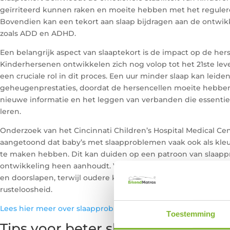
geïrriteerd kunnen raken en moeite hebben met het reguler
Bovendien kan een tekort aan slaap bijdragen aan de ontwi
zoals ADD en ADHD.
Een belangrijk aspect van slaaptekort is de impact op de he
Kinderhersenen ontwikkelen zich nog volop tot het 21ste leve
een cruciale rol in dit proces. Een uur minder slaap kan leid
geheugenprestaties, doordat de hersencellen moeite hebbe
nieuwe informatie en het leggen van verbanden die essentie
leren.
Onderzoek van het Cincinnati Children’s Hospital Medical Ce
aangetoond dat baby’s met slaapproblemen vaak ook als kle
te maken hebben. Dit kan duiden op een patroon van slaap
ontwikkeling heen aanhoudt. Voor baby’s zijn de problemen v
en doorslapen, terwijl oudere kinderen vaker last hebben va
rusteloosheid.
Lees hier meer over slaapproblemen van baby’s en peuters en
Toestemming
Tips voor beter slapen