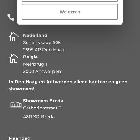
Weigeren
+31 85 482 0020


Nederland
Schenkkade 50k
2595 AR Den Haag

België
Meirbrug 1
2000 Antwerpen
In Den Haag en Antwerpen alleen kantoor en geen
showroom!
Showroom Breda
Catharinastraat 9,
4811 XD Breda
Maandag