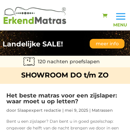
Landelijke SALE!
meer info
120 nachten proefslapen
SHOWROOM DO t/m ZO
Het beste matras voor een zijslaper:
waar moet u op letten?
door
Slaapexpert redactie
|
mei 9, 2025
|
Matrassen
Bent u een zijslaper? Dan bent u in goed gezelschap:
ongeveer de helft van de nacht brengen we door in een