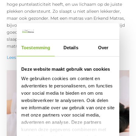
hoge puntelasticiteit heeft, en uw lichaam op de juiste
plekken ondersteunt. Zo slaapt u niet alleen lekkerder,
maar ook gezonder. Met een matras van Erkend Matras,
bijvoorbeeld het
eenpersoons-matras 70×190
, zit u altijd
goed, want deze is geheel aan te passen aan uw
slaaphouding en voorkeuren en is daarmee het beste
matras voor een zijslaper.
Toestemming
Details
Over
Lees hier onze tips voor een goede nachtrust.
Deze website maakt gebruik van cookies
We gebruiken cookies om content en
advertenties te personaliseren, om functies
voor social media te bieden en om ons
websiteverkeer te analyseren. Ook delen
we informatie over uw gebruik van onze site
met onze partners voor social media,
adverteren en analyse. Deze partners
kunnen deze gegevens combineren met