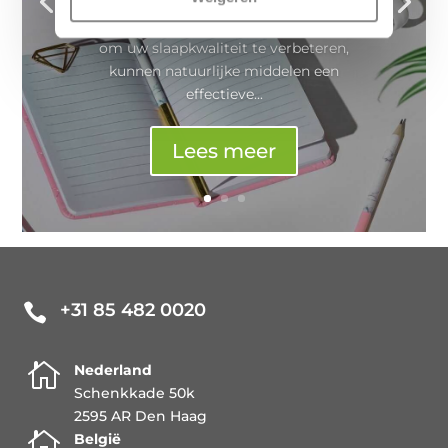
middelen helpen om goed te slapen?
Wanneer u op zoek bent naar manieren
om uw slaapkwaliteit te verbeteren,
kunnen natuurlijke middelen een
effectieve...
Lees meer
+31 85 482 0020


Nederland
Schenkkade 50k
2595 AR Den Haag

België