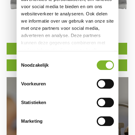
voor social media te bieden en om ons
websiteverkeer te analyseren. Ook delen
we informatie over uw gebruik van onze site
Voor nu uw lengte, gewicht en andere
met onze partners voor social media,
persoonlijke slaap eigenschappen in:
adverteren en analyse. Deze partners
kunnen deze gegevens combineren met
Matras
Boxspring
andere informatie die u aan ze heeft
verstrekt of die ze hebben verzameld op
Toestemmingsselectie
basis van uw gebruik van hun services.
Matrastopper
Kussen
Noodzakelijk
Voorkeuren
De Afname van Slaaptijd:
Oorzaken en Gevolgen
Statistieken
door
ErkendMatras®
|
3 augustus 2024
|
Slapen
| 0 reacties
Marketing
De Invloed van Technologie De opkomst
van technologie heeft een grote impact