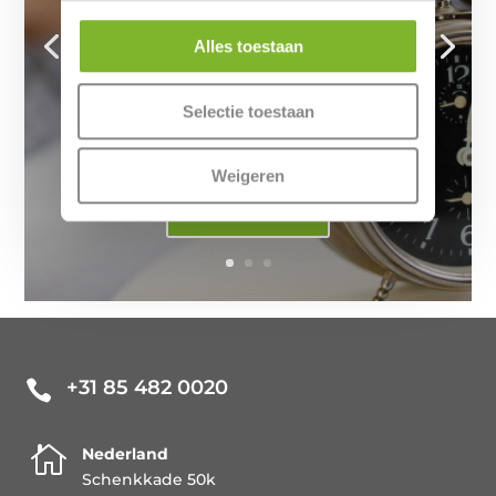
op onze slaapgewoonten en slaaptijd.
Smartphones, tablets en computers
Alles toestaan
verlengen onze waakzaamheid en
verstoren de natuurlijke slaapcyclus door
Selectie toestaan
het blauwe licht dat ze uitstralen. Dit
licht...
Weigeren
Lees meer
+31 85 482 0020


Nederland
Schenkkade 50k