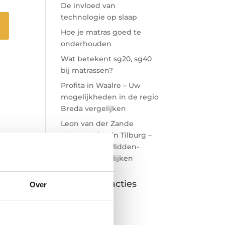
De invloed van
technologie op slaap
Hoe je matras goed te
onderhouden
Wat betekent sg20, sg40
bij matrassen?
Profita in Waalre – Uw
mogelijkheden in de regio
Breda vergelijken
Leon van der Zande
Slaapcomfort in Tilburg –
Uw opties in Midden-
Brabant vergelijken
Recente reacties
Over