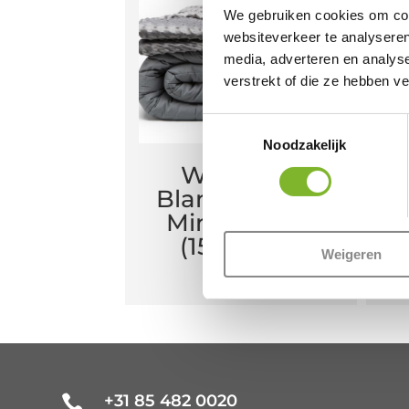
We gebruiken cookies om cont
websiteverkeer te analyseren
media, adverteren en analys
verstrekt of die ze hebben v
Toestemmingsselectie
Noodzakelijk
Weighted
Blanket 7KG +
Minky Cover
(15020619)
Weigeren
€
104,95
+31 85 482 0020
