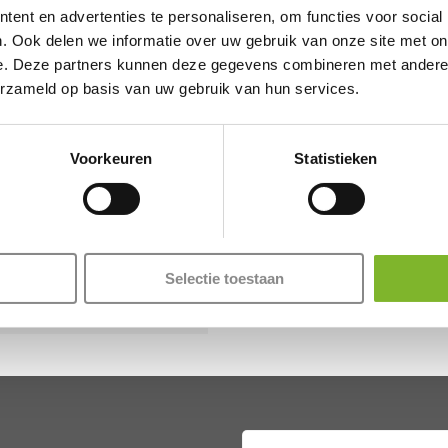
ent en advertenties te personaliseren, om functies voor social
. Ook delen we informatie over uw gebruik van onze site met on
e. Deze partners kunnen deze gegevens combineren met andere i
erzameld op basis van uw gebruik van hun services.
Voorkeuren
Statistieken
Verzwaard
Verzwaringsde
Neckwrap –
7KG Antraciet
Minky Fleece
€
54,95
Antraciet
Selectie toestaan
€
39,95