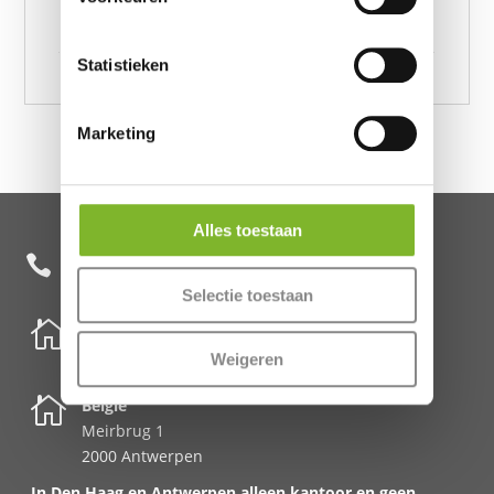
Dekbedovertrek Wit 200 x 220, Velvet Uni
Dekbedovertrek Wit 240 x 220
Statistieken
Marketing
Alles toestaan
+31 85 482 0020

Selectie toestaan

Nederland
Schenkkade 50k
Weigeren
2595 AR Den Haag

België
Meirbrug 1
2000 Antwerpen
In Den Haag en Antwerpen alleen kantoor en geen