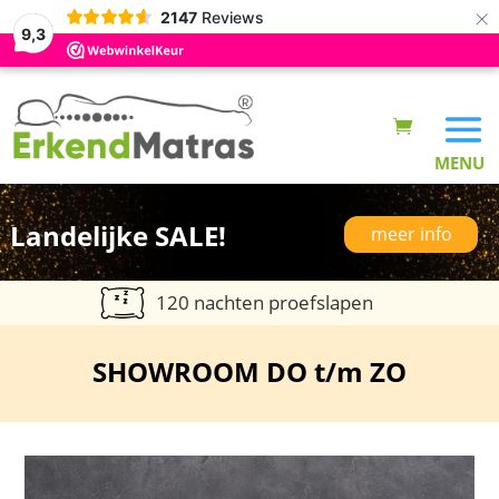
×
2147
Reviews
9,3
Landelijke SALE!
meer info
120 nachten proefslapen
SHOWROOM DO t/m ZO