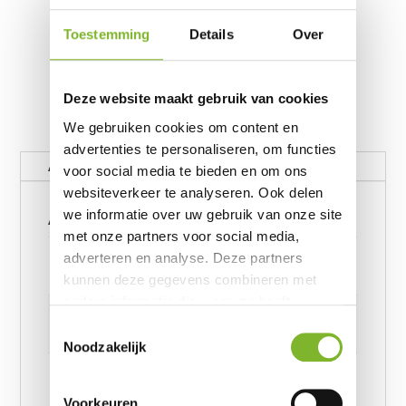
Toestemming
Details
Over
Deze website maakt gebruik van cookies
We gebruiken cookies om content en
advertenties te personaliseren, om functies
Aanvullende informatie
voor social media te bieden en om ons
websiteverkeer te analyseren. Ook delen
Aanvullende informatie
we informatie over uw gebruik van onze site
met onze partners voor social media,
Gewicht
adverteren en analyse. Deze partners
62390656 kg
kunnen deze gegevens combineren met
andere informatie die u aan ze heeft
Afmetingen
verstrekt of die ze hebben verzameld op
Toestemmingsselectie
6239245957 cm
basis van uw gebruik van hun services.
Noodzakelijk
Afmeting
Velvet Uni Dekbedovertrek Wit 140 x 220, Velvet Uni
Voorkeuren