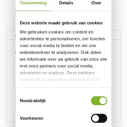
Toestemming
Details
Over
Deze website maakt gebruik van cookies
We gebruiken cookies om content en
Aanvullende informatie
advertenties te personaliseren, om functies
voor social media te bieden en om ons
Aanvullende informatie
websiteverkeer te analyseren. Ook delen
we informatie over uw gebruik van onze site
Velvet Hoeslaken 90 x
met onze partners voor social media,
200, Velvet Hoeslaken 140
adverteren en analyse. Deze partners
Afmeting
x 200, Velvet Hoeslaken
kunnen deze gegevens combineren met
160 x 200, Velvet
Hoeslaken 180 x 200
andere informatie die u aan ze heeft
verstrekt of die ze hebben verzameld op
Toestemmingsselectie
Antraciet, Creme, Grijs,
Kleur
basis van uw gebruik van hun services.
Noodzakelijk
Taupe, Wit, Zwart
Voorkeuren