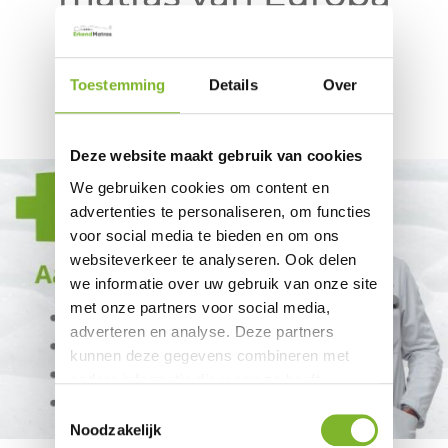
Meer informatie
Toestemming
Details
Over
Deze website maakt gebruik van cookies
We gebruiken cookies om content en
advertenties te personaliseren, om functies
voor social media te bieden en om ons
websiteverkeer te analyseren. Ook delen
we informatie over uw gebruik van onze site
met onze partners voor social media,
adverteren en analyse. Deze partners
kunnen deze gegevens combineren met
andere informatie die u aan ze heeft
verstrekt of die ze hebben verzameld op
Toestemmingsselectie
basis van uw gebruik van hun services.
Noodzakelijk