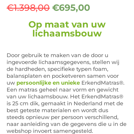
Oorspronkelijke
Huidige
€
1.398,00
€
695,00
prijs
prijs
was:
is:
Op maat
van uw
€1.398,00.
€695,00.
lichaamsbouw
Door gebruik te maken van de door u
ingevoerde lichaamsgegevens, stellen wij
de hardheden, specifieke typen foam,
balansplaten en pocketveren samen voor
uw
persoonlijke en unieke
ErkendMatras®.
Een matras geheel naar vorm en gewicht
van uw lichaamsbouw. Het ErkendMatras®
is 25 cm dik, gemaakt in Nederland met de
best geteste materialen en wordt dus
steeds opnieuw per persoon verschillend,
naar aanleiding van de gegevens die u in de
webshop invoert samengesteld.