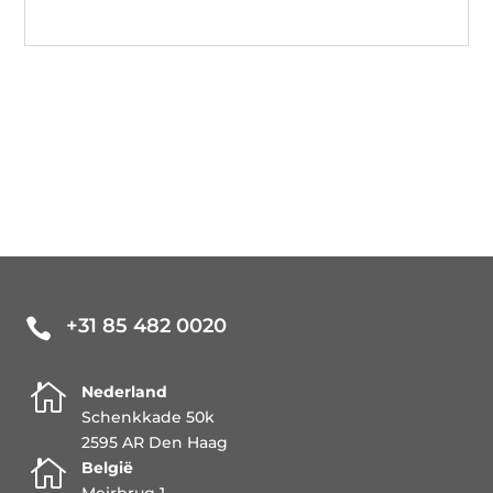
+31 85 482 0020


Nederland
Schenkkade 50k
2595 AR Den Haag

België
Meirbrug 1