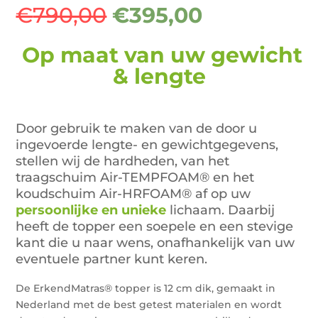
Oorspronkelijke
Huidige
€
790,00
€
395,00
prijs
prijs
was:
is:
Op maat van uw gewicht
€790,00.
€395,00.
& lengte
Door gebruik te maken van de door u
ingevoerde lengte- en gewichtgegevens,
stellen wij de hardheden, van het
traagschuim Air-TEMPFOAM® en het
koudschuim Air-HRFOAM® af op uw
persoonlijke en unieke
lichaam. Daarbij
heeft de topper een soepele en een stevige
kant die u naar wens, onafhankelijk van uw
eventuele partner kunt keren.
De ErkendMatras® topper is 12 cm dik, gemaakt in
Nederland met de best getest materialen en wordt