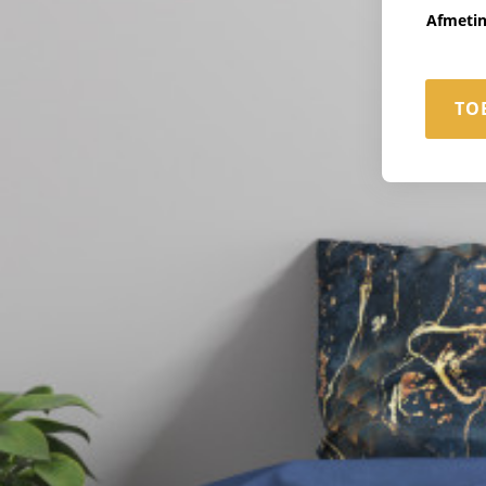
Afmeti
TO