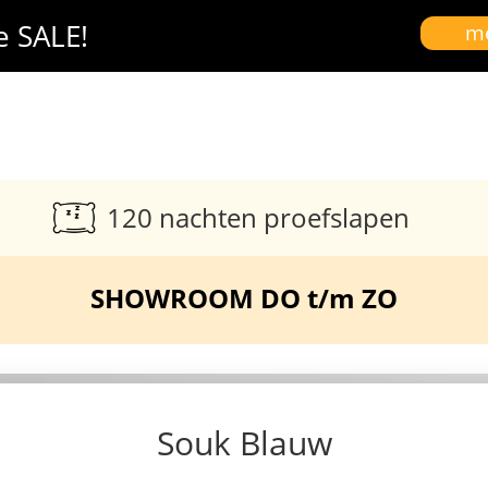
e SALE!
me
120 nachten proefslapen
SHOWROOM DO t/m ZO
Souk Blauw