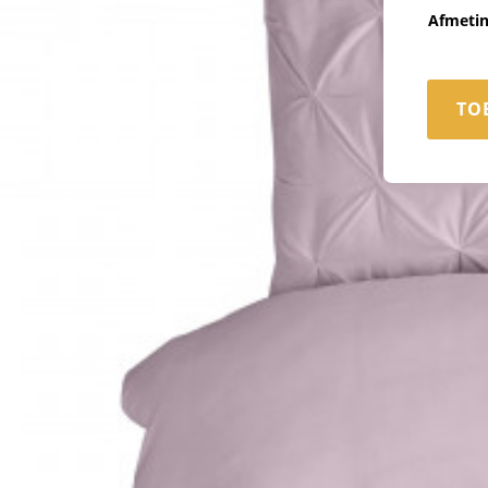
Afmeti
TO