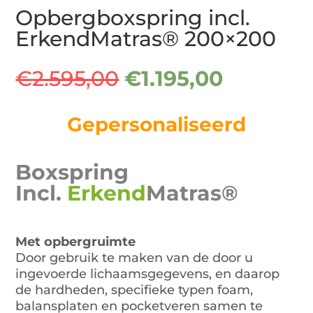
Opbergboxspring incl.
ErkendMatras® 200×200
Oorspronkelijke
Huidige
€
2.595,00
€
1.195,00
prijs
prijs
was:
is:
Gepersonaliseerd
€2.595,00.
€1.195,00
Boxspring
Incl.
Erkend
Matras®
Met opbergruimte
Door gebruik te maken van de door u
ingevoerde lichaamsgegevens, en daarop
de hardheden, specifieke typen foam,
balansplaten en pocketveren samen te