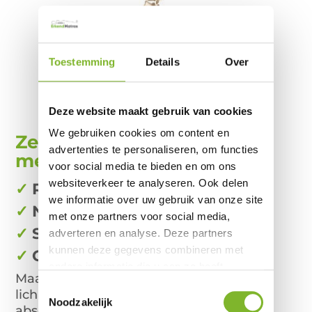
Toestemming
Details
Over
Deze website maakt gebruik van cookies
We gebruiken cookies om content en
Zeer geschikt voor mensen
advertenties te personaliseren, om functies
met:
voor social media te bieden en om ons
websiteverkeer te analyseren. Ook delen
✓
Rugklachten
we informatie over uw gebruik van onze site
✓
Nekklachten
met onze partners voor social media,
✓
Spierpijnen
adverteren en analyse. Deze partners
kunnen deze gegevens combineren met
✓
Circulatiestoornissen
andere informatie die u aan ze heeft
Maar natuurlijk ook voor diegene
zonder
verstrekt of die ze hebben verzameld op
Toestemmingsselectie
lichamelijke klachten waarvoor alleen de
basis van uw gebruik van hun services.
Noodzakelijk
absolute top op het gebied van