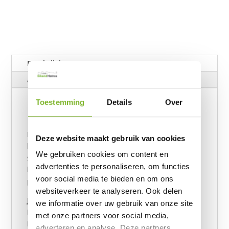
Beschrijving
Aanvullende informatie
Toestemming
Details
Over
Dreamhouse Splittopper Molton
Hoeslaken
Dit splittopper molton hoeslaken van Dreamhouse
Deze website maakt gebruik van cookies
houdt vuil, stof en bacteriën tegen zodat je
We gebruiken cookies om content en
splitmatras langer schoon en fris blijft! Dit
advertenties te personaliseren, om functies
hoeslaken is vervaardigd van 80% katoen en 20%
voor social media te bieden en om ons
polyester.
websiteverkeer te analyseren. Ook delen
Je splittopper molton blijft langer fris
we informatie over uw gebruik van onze site
Met dit splittopper molton hoeslaken van
met onze partners voor social media,
Dreamhouse blijft je splittopdekmatras langer fris.
adverteren en analyse. Deze partners