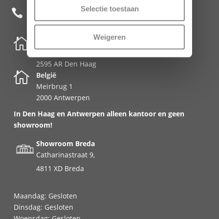
Selectie toestaan
+31 85 482 0020

Weigeren

Nederland
Schenkkade 50k
2595 AR Den Haag

België
Meirbrug 1
2000 Antwerpen
In Den Haag en Antwerpen alleen kantoor en geen
showroom!
Showroom Breda
Catharinastraat 9,
4811 XD Breda
Maandag: Gesloten
Dinsdag: Gesloten
Woensdag: Gesloten