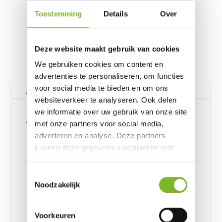
Toestemming
Details
Over
Deze website maakt gebruik van cookies
We gebruiken cookies om content en
advertenties te personaliseren, om functies
voor social media te bieden en om ons
Aanvullende informatie
websiteverkeer te analyseren. Ook delen
we informatie over uw gebruik van onze site
Aanvullende informatie
met onze partners voor social media,
adverteren en analyse. Deze partners
Gewicht
kunnen deze gegevens combineren met
62390656 kg
andere informatie die u aan ze heeft
Afmetingen
verstrekt of die ze hebben verzameld op
Toestemmingsselectie
basis van uw gebruik van hun services.
6239245957 cm
Noodzakelijk
Afmeting
Voorkeuren
I'm a Dino-Sore Blauw 140 x 220, I'm a Dino-Sore