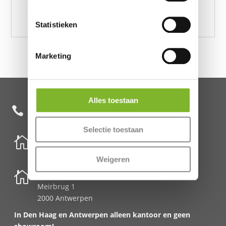
Blauw 135 x 220, I'm a Dino-Sore Blauw 155 x 220
Statistieken
Marketing
Alles toestaan
+31 85 482 0020

Selectie toestaan

Nederland
Schenkkade 50k
Weigeren
2595 AR Den Haag

België
Meirbrug 1
2000 Antwerpen
In Den Haag en Antwerpen alleen kantoor en geen