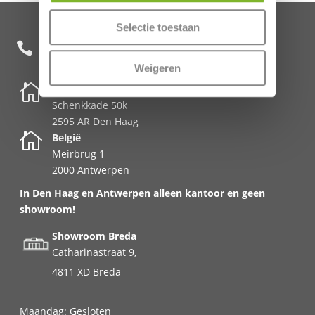
Selectie toestaan
+31 85 482 0020

Weigeren

Nederland
Schenkkade 50k
2595 AR Den Haag

België
Meirbrug 1
2000 Antwerpen
In Den Haag en Antwerpen alleen kantoor en geen
showroom!
Showroom Breda
Catharinastraat 9,
4811 XD Breda
Maandag: Gesloten