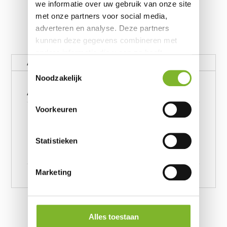
we informatie over uw gebruik van onze site
met onze partners voor social media,
adverteren en analyse. Deze partners
kunnen deze gegevens combineren met
andere informatie die u aan ze heeft
Aanvullende informatie
verstrekt of die ze hebben verzameld op
Toestemmingsselectie
basis van uw gebruik van hun services.
Noodzakelijk
Aanvullende informatie
Voorkeuren
Flanel Washed Cotton Taupe
140 x 220, Flanel Washed
Afmeting
Cotton Taupe 200 x 220,
Statistieken
Flanel Washed Cotton Taupe
240 x 220
Marketing
Alles toestaan