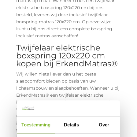
matras op maat. Wanneer u dus een twijfelaar
elektrische boxspring 120x220 cm bij ons
besteld, leveren wij deze inclusief twijfelaar
boxspring matras 120x220 cm. Op deze wijze
kunt u bij ons direct een complete boxspring
inclusief matras aanschaffen!
Twijfelaar elektrische
boxspring 120x220 cm
kopen bij ErkendMatras®
Wij willen niets liever dan u het beste
slaapcomfort bieden op basis van uw
lichaamsbouw en slaapbehoeften. Wanneer u bij
ErkendMatras® een twijfelaar elektrische
boxspring 120x220 cm koopt, bent u dan ook
verzekerd van uitzonderlijke kwaliteit. Daarnaast
wordt de elektrische boxspring geleverd
inclusief ErkendMatras®. Wij produceren uw
Toestemming
Details
Over
twijfelaar elektrische boxspring 120x220 cm