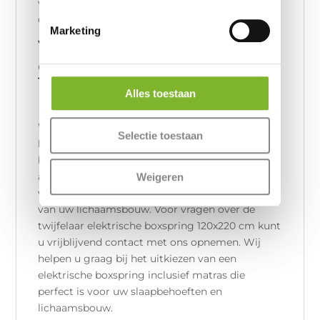
voor uw twijfelaar elektrische boxspring 120x220
cm, heeft u zelfs keuze uit 6 stevigheden!
Marketing
Vragen over de twijfelaar
elektrische boxspring
120x220 cm van
Alles toestaan
ErkendMatras®?
Wij begrijpen dat u nog vele vragen kunt
Selectie toestaan
hebben omtrent onze twijfelaar elektrische
boxspring 120x220 cm, zeker wanneer het
aankomt op de productie van de boxspring, de
Weigeren
verstelbaarheid en het ErkendMatras® op maat
van uw lichaamsbouw. Voor vragen over de
twijfelaar elektrische boxspring 120x220 cm kunt
u vrijblijvend contact met ons opnemen. Wij
helpen u graag bij het uitkiezen van een
elektrische boxspring inclusief matras die
perfect is voor uw slaapbehoeften en
lichaamsbouw.