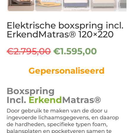
Elektrische boxspring incl.
ErkendMatras® 120×220
Oorspronkelijke
Huidige
€
2.795,00
€
1.595,00
prijs
prijs
was:
is:
Gepersonaliseerd
€2.795,00.
€1.595,0
Boxspring
Incl.
Erkend
Matras®
Door gebruik te maken van de door u
ingevoerde lichaamsgegevens, en daarop
de hardheden, specifieke typen foam,
balansplaten en pocketveren samen te