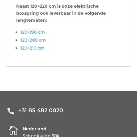
Naast 120×220 cm is onze elektrische
boxspring ook leverbaar in de volgende
lengtematen:
120×190 cm
120×200 cm
120×210 cm
+31 85 482 0020


Nederland
Schenkkade 50k