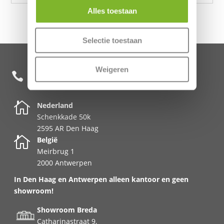
Alles toestaan
Selectie toestaan
Weigeren
+31 85 482 0020


Nederland
Schenkkade 50k
2595 AR Den Haag

België
Meirbrug 1
2000 Antwerpen
In Den Haag en Antwerpen alleen kantoor en geen
showroom!
Showroom Breda
Catharinastraat 9,