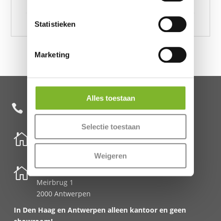
200 x 220, DH Flanel Leo Nude 240 x 220
Statistieken
Marketing
Alles toestaan
+31 85 482 0020

Selectie toestaan

Nederland
Schenkkade 50k
Weigeren
2595 AR Den Haag

België
Meirbrug 1
2000 Antwerpen
In Den Haag en Antwerpen alleen kantoor en geen