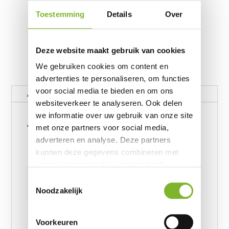
Toestemming
Details
Over
Deze website maakt gebruik van cookies
We gebruiken cookies om content en
advertenties te personaliseren, om functies
voor social media te bieden en om ons
Aanvullende informatie
websiteverkeer te analyseren. Ook delen
we informatie over uw gebruik van onze site
Aanvullende informatie
met onze partners voor social media,
adverteren en analyse. Deze partners
Gewicht
kunnen deze gegevens combineren met
62390656 kg
andere informatie die u aan ze heeft
Afmetingen
verstrekt of die ze hebben verzameld op
Toestemmingsselectie
basis van uw gebruik van hun services.
6239245957 cm
Noodzakelijk
Afmeting
Voorkeuren
DH Flanel Leo Nude 140 x 220, DH Flanel Leo Nude