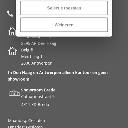
Selectie toestaan
+31 85 482 0020

Weigeren

Nederland
Schenkkade 50k
2595 AR Den Haag

België
Meirbrug 1
2000 Antwerpen
In Den Haag en Antwerpen alleen kantoor en geen
showroom!
Showroom Breda
Catharinastraat 9,
4811 XD Breda
Maandag: Gesloten
Dinsdag: Gesloten