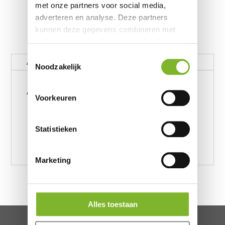
met onze partners voor social media,
adverteren en analyse. Deze partners
kunnen deze gegevens combineren met
andere informatie die u aan ze heeft
verstrekt of die ze hebben verzameld op
Toestemmingsselectie
Aanvullende informatie
basis van uw gebruik van hun services.
Noodzakelijk
Aanvullende informatie
Voorkeuren
Daisy Multi 140 x 220, Daisy
Afmeting
Multi 200 x 220, Daisy Multi
Statistieken
240 x 220
Marketing
Alles toestaan