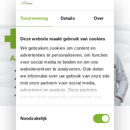
Toestemming
Details
Over
Deze website maakt gebruik van cookies
We gebruiken cookies om content en
advertenties te personaliseren, om functies
voor social media te bieden en om ons
websiteverkeer te analyseren. Ook delen
we informatie over uw gebruik van onze site
met onze partners voor social media,
adverteren en analyse. Deze partners
kunnen deze gegevens combineren met
andere informatie die u aan ze heeft
verstrekt of die ze hebben verzameld op
Toestemmingsselectie
basis van uw gebruik van hun services.
Noodzakelijk