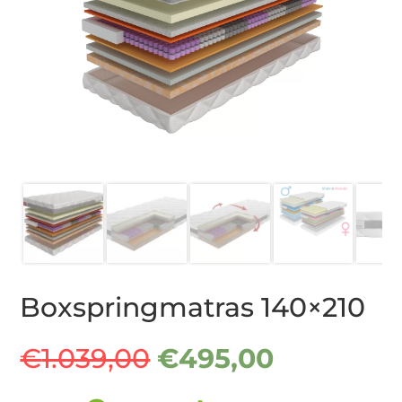
Boxspringmatras 140×210
Oorspronkelijke
Huidige
€
1.039,00
€
495,00
prijs
prijs
was:
is: