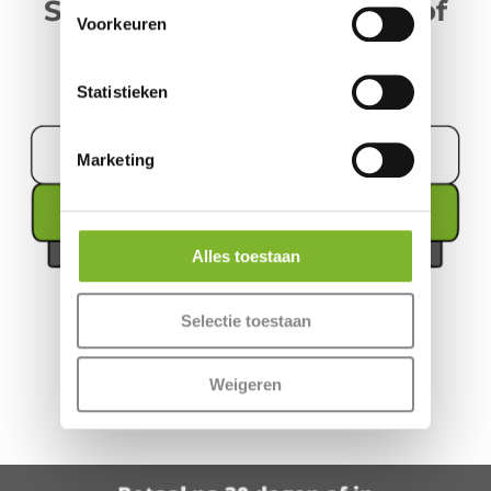
Samen slapen zonder kloof
Voorkeuren
Statistieken
Marketing
Alles toestaan
Selectie toestaan
Meer informatie
Weigeren