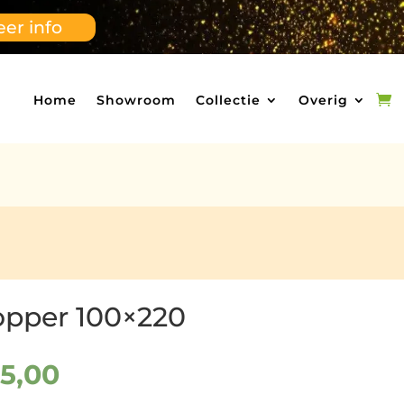
er info
Home
Showroom
Collectie
Overig
opper 100×220
spronkelijke
Huidige
95,00
s
prijs