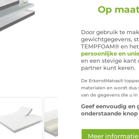
was
Op maat 
€39
Door gebruik te mak
gewichtgegevens, st
TEMPFOAM® en het 
persoonlijke en uni
en een stevige kant 
partner kunt keren.
De ErkendMatras® topper 
materialen en wordt dus 
van de gegevens die u i
Geef eenvoudig en 
onderstaande knop e
Meer informatie