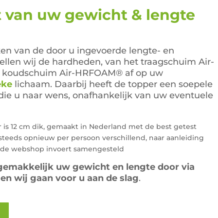
:
is:
van uw gewicht & lengte
5,00.
€195,00.
en van de door u ingevoerde lengte- en
ellen wij de hardheden, van het traagschuim Air-
koudschuim Air-HRFOAM® af op uw
eke
lichaam. Daarbij heeft de topper een soepele
die u naar wens, onafhankelijk van uw eventuele
is 12 cm dik, gemaakt in Nederland met de best getest
steeds opnieuw per persoon verschillend, naar aanleiding
n de webshop invoert samengesteld
gemakkelijk uw gewicht en lengte door via
n wij gaan voor u aan de slag
.