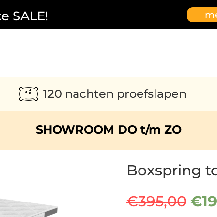
ke SALE!
me
120 nachten proefslapen
SHOWROOM DO t/m ZO
Boxspring t
Oor
€
395,00
€
1
prij