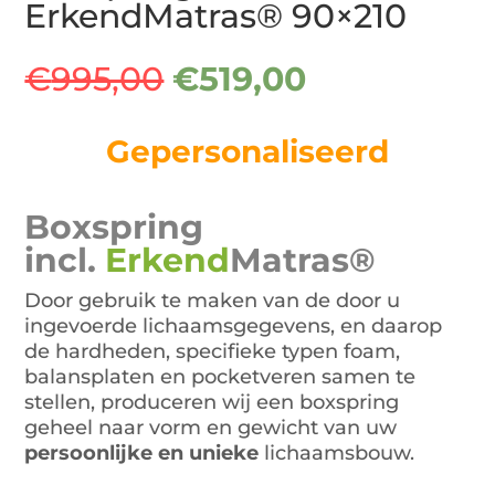
ErkendMatras® 90×210
Oorspronkelijke
Huidige
€
995,00
€
519,00
prijs
prijs
was:
is:
Gepersonaliseerd
€995,00.
€519,00.
Boxspring
incl.
Erkend
Matras®
Door gebruik te maken van de door u
ingevoerde lichaamsgegevens, en daarop
de hardheden, specifieke typen foam,
balansplaten en pocketveren samen te
stellen, produceren wij een boxspring
geheel naar vorm en gewicht van uw
persoonlijke en unieke
lichaamsbouw.