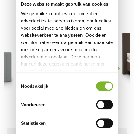
Deze website maakt gebruik van cookies
We gebruiken cookies om content en
advertenties te personaliseren, om functies
voor social media te bieden en om ons
websiteverkeer te analyseren. Ook delen
we informatie over uw gebruik van onze site
met onze partners voor social media,
adverteren en analyse. Deze partners
kunnen deze gegevens combineren met
andere informatie die u aan ze heeft
verstrekt of die ze hebben verzameld op
Toestemmingsselectie
basis van uw gebruik van hun services.
Noodzakelijk
Voorkeuren
Beschrijving
Statistieken
Aanvullende informatie