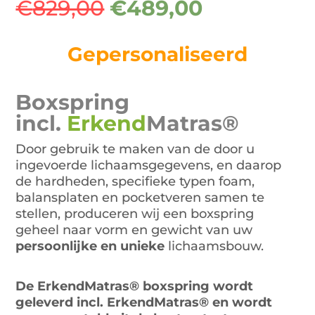
Oorspronkelijke
Huidige
€
829,00
€
489,00
prijs
prijs
was:
is:
Gepersonaliseerd
€829,00.
€489,00.
Boxspring
incl.
Erkend
Matras®
Door gebruik te maken van de door u
ingevoerde lichaamsgegevens, en daarop
de hardheden, specifieke typen foam,
balansplaten en pocketveren samen te
stellen, produceren wij een boxspring
geheel naar vorm en gewicht van uw
persoonlijke en unieke
lichaamsbouw.
De ErkendMatras® boxspring wordt
geleverd incl. ErkendMatras® en wordt