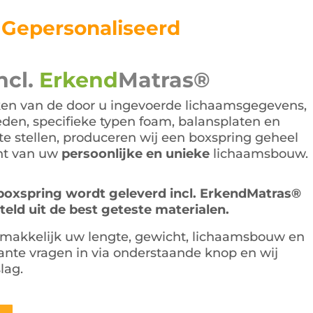
s:
is:
.995,00.
€995,00.
Gepersonaliseerd
ncl.
Erkend
Matras®
en van de door u ingevoerde lichaamsgegevens,
den, specifieke typen foam, balansplaten en
e stellen, produceren wij een boxspring geheel
ht van uw
persoonlijke en unieke
lichaamsbouw.
oxspring wordt geleverd incl. ErkendMatras®
ld uit de best geteste materialen.
makkelijk uw lengte, gewicht, lichaamsbouw en
ante vragen in via onderstaande knop en wij
lag.