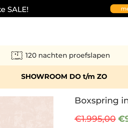
ke SALE!
me
120 nachten proefslapen
SHOWROOM DO t/m ZO
Boxspring i
Oo
€
1.995,00
€
pr