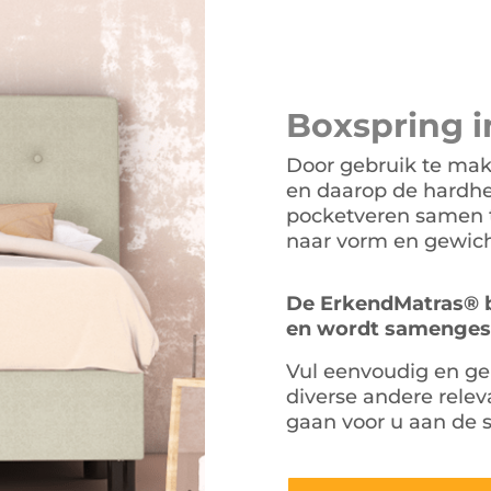
wa
€1
Boxspring
i
Door gebruik te mak
en daarop de hardhe
pocketveren samen t
naar vorm en gewic
De ErkendMatras® b
en wordt samengeste
Vul eenvoudig en ge
diverse andere relev
gaan voor u aan de s