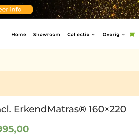
er info
Home
Showroom
Collectie
Overig
ncl. ErkendMatras® 160×220
rspronkelijke
Huidige
995,00
ijs
prijs