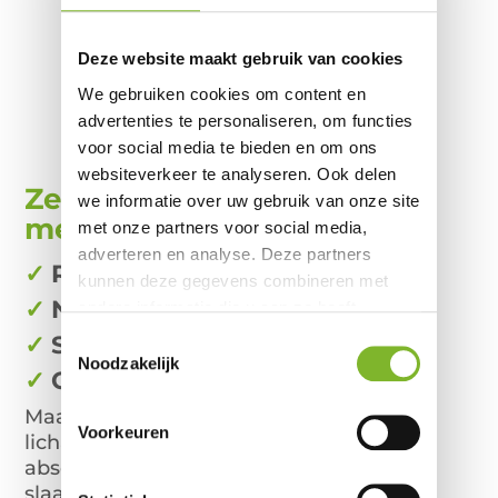
Deze website maakt gebruik van cookies
We gebruiken cookies om content en
advertenties te personaliseren, om functies
voor social media te bieden en om ons
websiteverkeer te analyseren. Ook delen
Zeer geschikt voor mensen
we informatie over uw gebruik van onze site
met:
met onze partners voor social media,
adverteren en analyse. Deze partners
✓
Rugklachten
kunnen deze gegevens combineren met
✓
Nekklachten
andere informatie die u aan ze heeft
verstrekt of die ze hebben verzameld op
✓
Spierpijnen
Toestemmingsselectie
basis van uw gebruik van hun services.
Noodzakelijk
✓
Circulatiestoornissen
Maar natuurlijk ook voor diegene
zonder
Voorkeuren
lichamelijke klachten waarvoor alleen de
absolute top op het gebied van
slaapcomfort goed genoeg is.