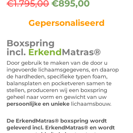
Oorspronkelijke
Huidige
€
1.795,00
€
895,00
prijs
prijs
was:
is:
Gepersonaliseerd
€1.795,00.
€895,00.
Boxspring
incl.
Erkend
Matras®
Door gebruik te maken van de door u
ingevoerde lichaamsgegevens, en daarop
de hardheden, specifieke typen foam,
balansplaten en pocketveren samen te
stellen, produceren wij een boxspring
geheel naar vorm en gewicht van uw
persoonlijke en unieke
lichaamsbouw.
De ErkendMatras® boxspring wordt
geleverd incl. ErkendMatras® en wordt