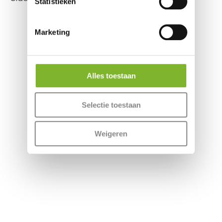
Statistieken
Marketing
Meer informatie
Alles toestaan
Selectie toestaan
Collectie
Weigeren