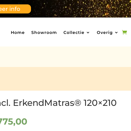
er info
Home
Showroom
Collectie
Overig
ncl. ErkendMatras® 120×210
rspronkelijke
Huidige
775,00
ijs
prijs