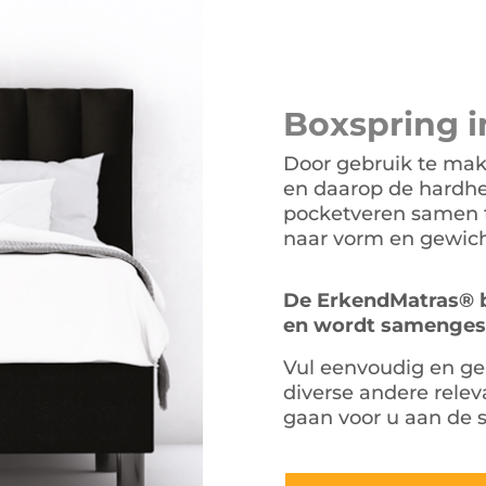
wa
€1
Boxspring
i
Door gebruik te mak
en daarop de hardhe
pocketveren samen t
naar vorm en gewic
De ErkendMatras® b
en wordt samengeste
Vul eenvoudig en ge
diverse andere relev
gaan voor u aan de s