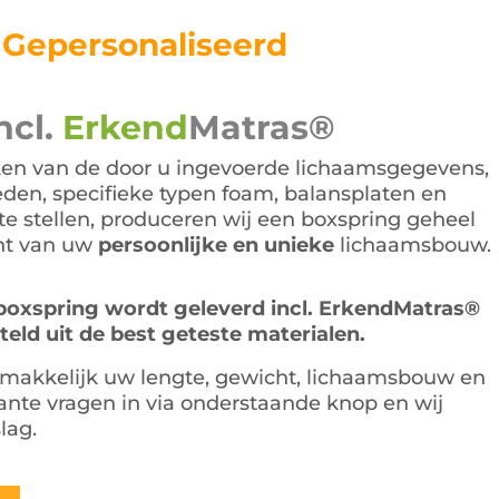
s:
is:
.495,00.
€775,00.
Gepersonaliseerd
ncl.
Erkend
Matras®
en van de door u ingevoerde lichaamsgegevens,
den, specifieke typen foam, balansplaten en
e stellen, produceren wij een boxspring geheel
ht van uw
persoonlijke en unieke
lichaamsbouw.
oxspring wordt geleverd incl. ErkendMatras®
ld uit de best geteste materialen.
makkelijk uw lengte, gewicht, lichaamsbouw en
ante vragen in via onderstaande knop en wij
lag.