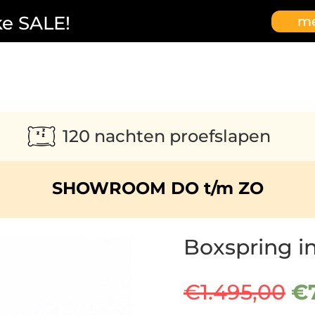
ke SALE!
me
120 nachten proefslapen
SHOWROOM DO t/m ZO
Boxspring i
Oo
€
1.495,00
€
pr